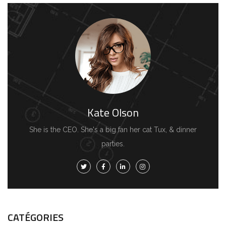
Kate Olson
She is the CEO. She's a big fan her cat Tux, & dinner
parties.
CATÉGORIES