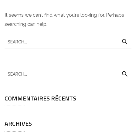
It seems we can’t find what you’re looking for. Perhaps
searching can help.
S
e
a
r
S
c
e
h
a
f
COMMENTAIRES RÉCENTS
r
o
c
r
h
:
ARCHIVES
f
o