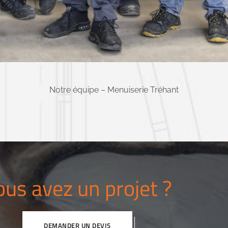
Notre équipe – Menuiserie Tréhant
us avez un projet ?​
DEMANDER UN DEVIS